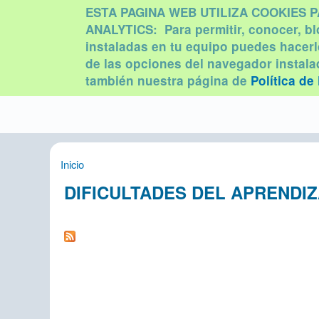
ESTA PAGINA WEB UTILIZA COOKIES 
Psicología
ANALYTICS: Para permitir, conocer, bl
Dificultades del
instaladas en tu equipo puedes hacerl
infantil Valencia,
aprendizaje,
de las opciones del navegador instala
psicotaduy,TDAH,
Psicopedagogía
también nuestra página de
Política de
dislexia
TDAH,
logopedia|
Dificultades del
Pasa
aprendizaje,
Inicio
Se encuentra usted aquí
cont
dislexia
princ
DIFICULTADES DEL APRENDI