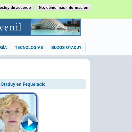
 estoy de acuerdo
No, déme más información
GÍA
TECNOLOGÍAS
BLOGS OTADUY
. Otaduy en Pequeradio