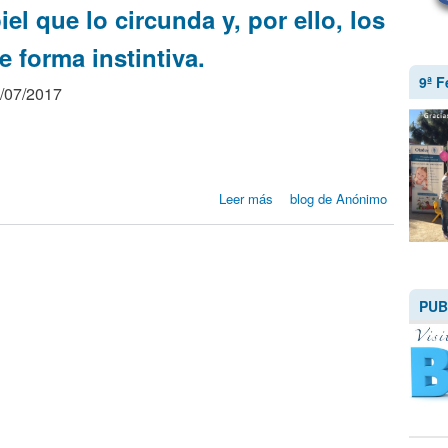
iel que lo circunda y, por ello, los
 forma instintiva.
9ª F
0/07/2017
sobre ¿CÓMO
Leer más
blog de Anónimo
ENCUENTRAN
LOS RECIÉN
NACIDOS EL
PECHO DE SUS
MADRES?
PUB