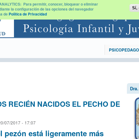
YTICS: Para permitir, conocer, bloquear o eliminar
Sí,
diante la configuración de las opciones del navegador
na de
Política de Privacidad
Blog
PSICOPEDAGO
Pasar al
contenido
principal
Dra
S RECIÉN NACIDOS EL PECHO DE
20/07/2017 - 17:07
el pezón está ligeramente más